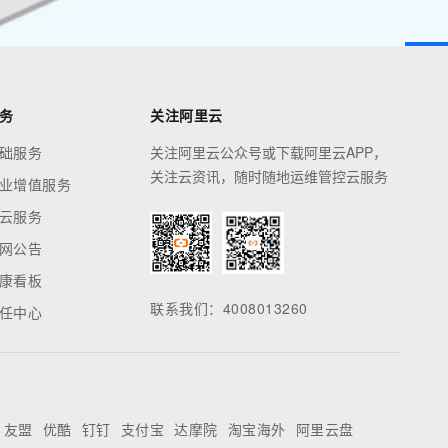
安全
畅自然，细节丰富
高表现力语音合成大模型，语音克隆听感自然
我要投诉
PolarDB
上云场景组合购
Milvus 弹性伸缩功能新增节
伴
漫剧创作，剧本、分镜、视频高效生成
100%兼容MySQL、PostgreSQL，兼容Oracle，支持集中和分布式
覆盖90%+业务场景，专享组合折扣价
点支持范围
2V
VPN
Fun-ASR
文戏情感细腻自然，动作戏激烈拳拳到肉，实现更强表演能力
支持中英文自由切换，具备更强的噪声鲁棒性
ernetes 版 ACK
云聚AI 严选权益
AI 原生数据库服务发布
SSL 证书
，一键激活高效办公新体验
理容器应用的 K8s 服务
精选AI产品，从模型到应用全链提效
Agent 数据网关
堡垒机
AI 用量加速计划
云原生数据库 PolarDB
应用
防火墙
、识别商机，让客服更高效、服务更出色。
新老同享，达量后返
Agentic Database 发布
千问办公
主机安全
NEW
的智能体编程平台
一站式AI生产力平台
AI 应用及服务市场
伶鹊
企业级人与Agent协作平台，接入和调度多个数字员工
智能客服平台，对话机器人、对话分析、智能外呼
AI 应用
大模型服务平台百炼 - 全妙
大模型
应用创作平台
多模态内容创作工具，已接入 DeepSeek
自然语言处理
数据标注
机器学习